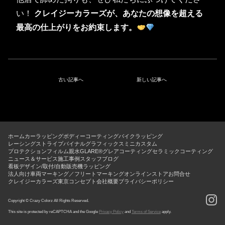
い！
クレイジーカラーズが、あなたの想像を超える
最高の仕上がりをお約束します。
古い記事へ
新しい記事へ
ホーム
カーラッピング
ボディーコーティング
バイクラッピング
レーシングストライプ
バイナルグラフィックス
ミニカスタム
プロテクションフィルム
親水GLARE®グレアコーティング
セラミックコーティング
ニュース＆サービス
施工事例
スタッフブログ
看板デザイン/取付/自動販売機ラッピング
法人向け車両マーキング／フリートマーキング
オンラインストア
お問合せ
クレイジーカラーズ東京コンセプト
会社概要
プライバシーポリシー
Copyright © Crazy Colorz All Rights Reserved.
This site is protected by reCAPTCHA and the Google
Privacy Policy
and
Terms of Service
apply.