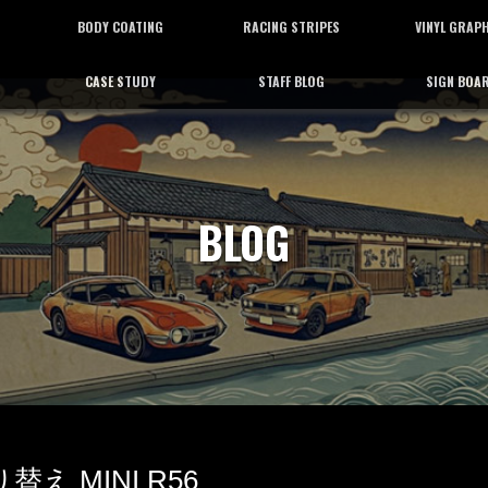
BODY COATING
RACING STRIPES
VINYL GRAP
CASE STUDY
STAFF BLOG
SIGN BOA
ボディーコーティング
レーシングストライプ
バイナルグラフ
施工事例
スタッフブログ
看板施工
BLOG
 MINI R56