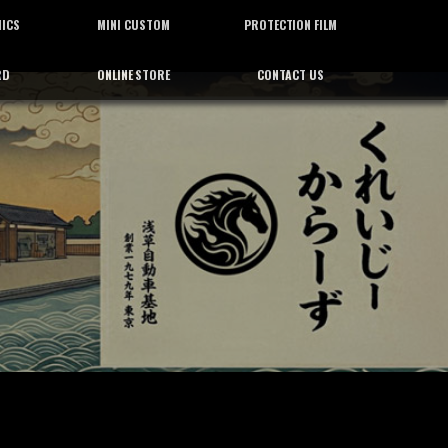
HICS
MINI CUSTOM
PROTECTION FILM
RD
ONLINE STORE
CONTACT US
ィックス
ミニカスタム
プロテクション フィルム
通信販売
お問合せ