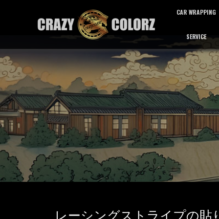
CAR WRAPPING
SERVICE
カーラッピング
サービス
レーシングストライプの貼り替え