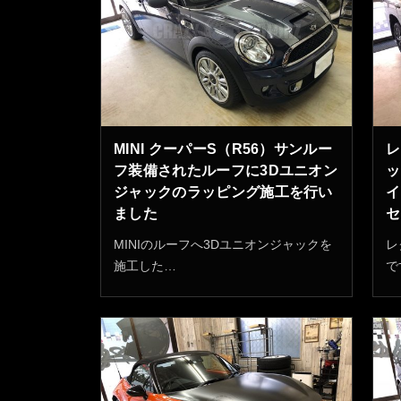
MINI クーパーS（R56）サンルー
レ
フ装備されたルーフに3Dユニオン
ッ
ジャックのラッピング施工を行い
イ
ました
セ
MINIのルーフへ3Dユニオンジャックを
レ
施工した…
で