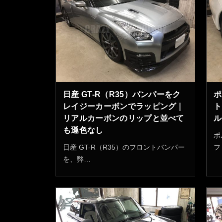
日産 GT-R（R35）バンパーをク
ポ
レイジーカーボンでラッピング｜
ト
リアルカーボンのリップと並べて
ル
も遜色なし
ポ
日産 GT-R（R35）のフロントバンパー
フ
を、弊…