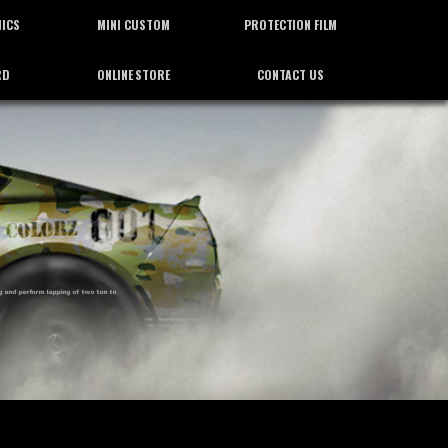
HICS
MINI CUSTOM
PROTECTION FILM
RD
ONLINE STORE
CONTACT US
ィックス
ミニカスタム
プロテクション フィルム
通信販売
お問合せ