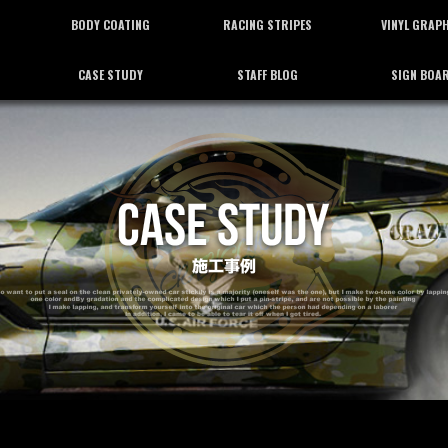
BODY COATING
RACING STRIPES
VINYL GRAP
CASE STUDY
STAFF BLOG
SIGN BOA
ボディーコーティング
レーシングストライプ
バイナルグラフ
施工事例
スタッフブログ
看板施工