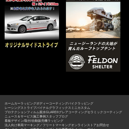
ホーム
カーラッピング
ボディーコーティング
バイクラッピング
レーシングストライプ
バイナルグラフィックス
ミニカスタム
プロテクションフィルム
親水GLARE®グレアコーティング
セラミックコーティング
ニュース＆サービス
施工事例
スタッフブログ
看板デザイン/取付/自動販売機ラッピング
法人向け車両マーキング／フリートマーキング
オンラインストア
お問合せ