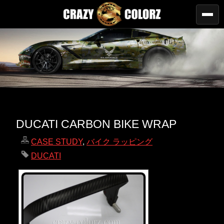
DUCATI CARBON BIKE WRAP
CASE STUDY
,
バイク ラッピング
DUCATI