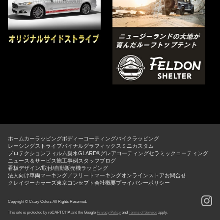
ホーム
カーラッピング
ボディーコーティング
バイクラッピング
レーシングストライプ
バイナルグラフィックス
ミニカスタム
プロテクションフィルム
親水GLARE®グレアコーティング
セラミックコーティング
ニュース＆サービス
施工事例
スタッフブログ
看板デザイン/取付/自動販売機ラッピング
法人向け車両マーキング／フリートマーキング
オンラインストア
お問合せ
クレイジーカラーズ東京コンセプト
会社概要
プライバシーポリシー
Copyright © Crazy Colorz All Rights Reserved.
This site is protected by reCAPTCHA and the Google
Privacy Policy
and
Terms of Service
apply.