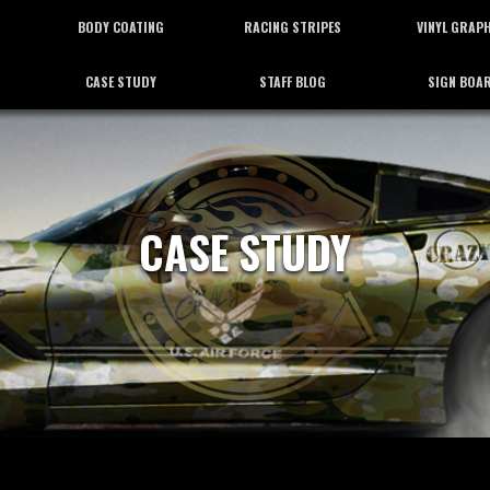
BODY COATING
RACING STRIPES
VINYL GRAP
CASE STUDY
STAFF BLOG
SIGN BOA
ボディーコーティング
レーシングストライプ
バイナルグラフ
施工事例
スタッフブログ
看板施工
CASE STUDY