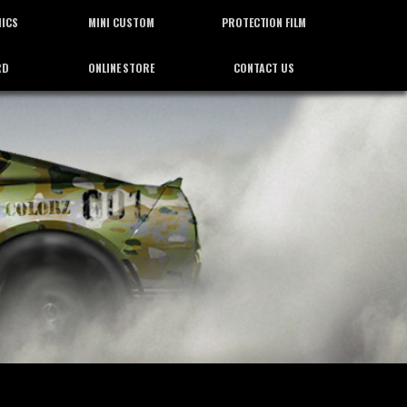
HICS
MINI CUSTOM
PROTECTION FILM
RD
ONLINE STORE
CONTACT US
ィックス
ミニカスタム
プロテクション フィルム
通信販売
お問合せ