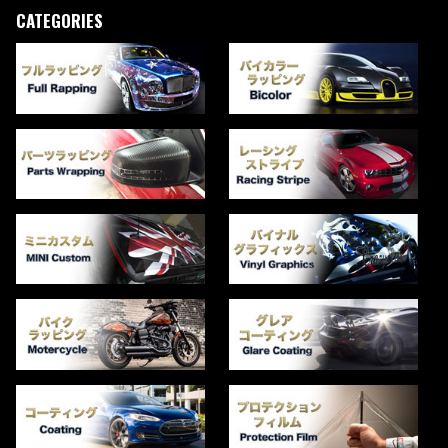
CATEGORIES
ペ
ー
ジ
送
り