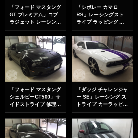
「フォード マスタング
「シボレー カマロ
GT プレミアム」コブ
RS」レーシングスト
ラジェット レーシング
ライプ ラッピング
ストライプ 神奈川県
東京都港区のT様あり
横須賀市のＳ様ありが
がとうございます。
とうございます。
「フォード マスタング
「ダッジ チャレンジャ
シェルビーGT500」サ
ー SE」レーシング ス
イドストライプ 修理
トライプ カーラッピン
東京都江戸川区のM
グ 埼玉県さいたま市
様ありがとうございま
にお住いのＨ様ありが
す。
とうございます。