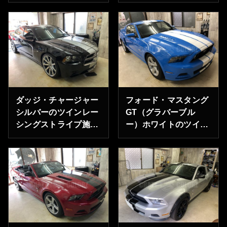
トライプ
ンを重ねる｜サイドは
GT500の抜き文字
ダッジ・チャージャー
フォード・マスタング
シルバーのツインレー
GT（グラバーブル
シングストライプ施工
ー）ホワイトのツイン
｜4ドアセダンに通す
レーシングストライプ
施工