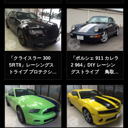
コーティング 東京都
神奈川県横浜市のY様
江東区のＭ様ありがと
ありがとうございま
うございます。
す。
「クライスラー 300
「ポルシェ 911 カレラ
SRT8」レーシングス
2 964」DIY レーシン
トライプ プロテクショ
グストライプ 鳥取県
ンフィルム 東京都中
鳥取市のＴ様ありがと
央区のK様ありがとう
うございます。
ございます。