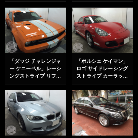
ライプ 埼玉県所沢市
ッピング 剥離 東京
のＩ様ありがとうござ
都北区のＩ様ありがと
います。
うございます。
「ダッジ チャレンジャ
「ポルシェ ケイマン」
ー ケニーベル」レーシ
ロゴ サイドレーシング
ングストライプ リフレ
ストライプ カーラッピ
クト(反射) & プロテク
ング 千葉県市原市の
ションフィルム レー
Ｙ様ありがとうござい
シングストライプ Ｋ
ます。
様ありがとうございま
す。