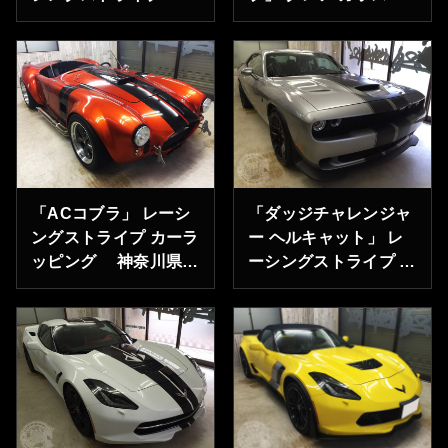
奈川県三浦市のM様あ
ーティング 東京都町
りがとうございます。
田市のY様ありがとう
ございます。
「ACコブラ」 レーシ
「ダッジチャレンジャ
ングストライプ カーラ
ー ヘルキャット」 レ
ッピング 神奈川県横
ーシングストライプ
浜市のY様ありがとう
グレア ガラスコーティ
ございます。
ング 東京都町田市のY
様ありがとうございま
す。