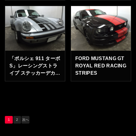
とうございます。
す。
「ポルシェ 911 ターボ
FORD MUSTANG GT
S」レーシングストラ
ROYAL RED RACING
イプ ステッカーデカー
STRIPES
ル リアフェンダー
プロテクションフィル
ム
投
1
2
次へ
稿
の