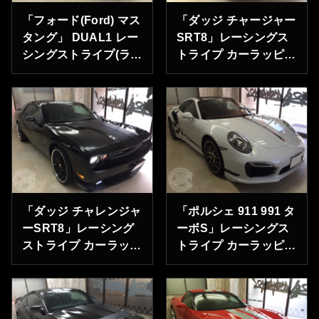
「フォード(Ford) マス
「ダッジ チャージャー
タング」 DUAL1 レー
SRT8」レーシングス
シングストライプ(ラリ
トライプ カーラッピン
ーストライプ) 千葉
グ 静岡県静岡市のＭ
県浦安市のＭ様ありが
様ありがとうございま
とうございます。
す。
「ダッジ チャレンジャ
「ポルシェ 911 991 タ
ーSRT8」レーシング
ーボS」レーシングス
ストライプ カーラッピ
トライプ カーラッピン
ング 東京都中央区の
グ 埼玉県さいたま市
Ｋ様ありがとうござい
のＳ様ありがとうござ
ます。
います。