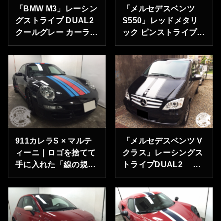
「BMW M3」レーシン
「メルセデスベンツ
グストライプ DUAL2
S550」レッドメタリ
クールグレー カーラッ
ック ピンストライプ
ピング 埼玉県川口市
カーラッピング 東京
のＭ様ありがとうござ
都港区のＵ様ありがと
います。
うございます。
911カレラS × マルテ
「メルセデスベンツ V
ィーニ｜ロゴを捨てて
クラス」レーシングス
手に入れた「線の規
トライプDUAL2 ブ
律」
「porsche
ラッシュドアルミニウ
911-997」マルティー
ム カーラッピング
ニカラースタイル レー
東京都中央区のＳ様あ
シングストライプ 神
りがとうございます。