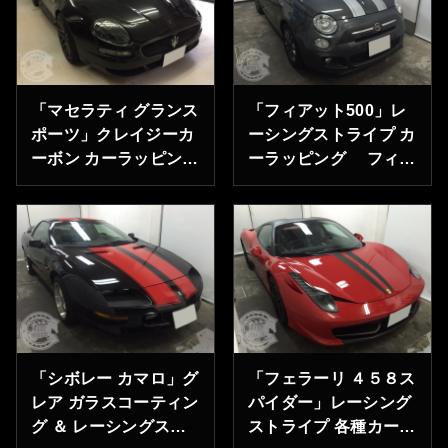
「マセラティ グランス
「フィアット500」レ
ポーツ」クレイジーカ
ーシングストライプ カ
ーボン カーラッピング
ーラッピング フィア
埼玉県川越市のF様
ット ディーラー様より
ありがとうございま
ご依頼承りました。
す。
「シボレー カマロ」グ
「フェラーリ ４５８ス
レア ガラスコーティン
パイダー」レーシング
グ ＆ レーシングスト
ストライプ 各種カーラ