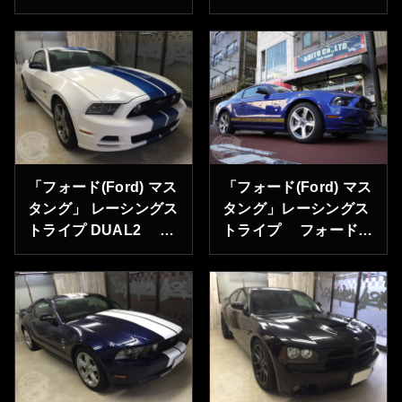
DUAL2 神奈川県横
カーボンラッピング
浜市のM様ありがとう
埼玉県さいたま市のＨ
ございます。
様ありがとうございま
す。
「フォード(Ford) マス
「フォード(Ford) マス
タング」 レーシングス
タング」レーシングス
トライプ DUAL2 東
トライプ フォード
京都江戸川区のＳ様あ
ディーラー様よりご依
りがとうございます。
頼承りました。