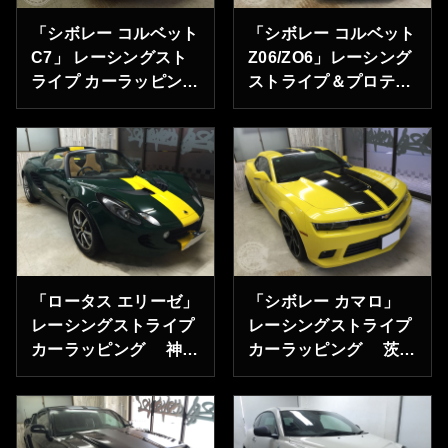
「シボレー コルベット
「シボレー コルベット
C7」 レーシングスト
Z06/ZO6」レーシング
ライプ カーラッピング
ストライプ＆プロテク
神奈川県横浜市のM
ションフィルム 東京
様ありがとうございま
都中央区のK様ありが
す。
とうございます。
「ロータス エリーゼ」
「シボレー カマロ」
レーシングストライプ
レーシングストライプ
カーラッピング 神奈
カーラッピング 茨城
川県横浜市のＫ様あり
県笠間市のM様ありが
がとうございます。
とうございます。