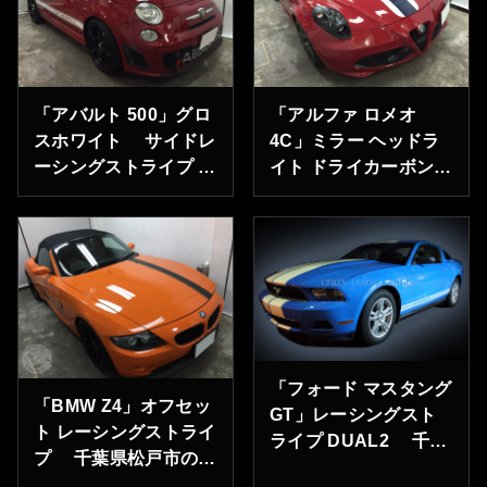
奈川県横浜市のＮ様あ
りがとうございます。
「アバルト 500」グロ
「アルファ ロメオ
スホワイト サイドレ
4C」ミラー ヘッドラ
ーシングストライプ サ
イト ドライカーボン
ソリマーク デカール
ラッピング レーシング
神奈川県愛甲郡のＯ
ストライプ アルファ
様ありがとうございま
ロメオ ディーラー様よ
す。
りご依頼承りました。
「フォード マスタング
「BMW Z4」オフセッ
GT」レーシングスト
ト レーシングストライ
ライプ DUAL2 千葉
プ 千葉県松戸市のＴ
県市川市のＥ様ありが
様ありがとうございま