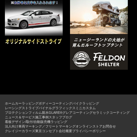
ホーム
カーラッピング
ボディーコーティング
バイクラッピング
レーシングストライプ
バイナルグラフィックス
ミニカスタム
プロテクションフィルム
親水GLARE®グレアコーティング
セラミックコーティング
ニュース＆サービス
施工事例
スタッフブログ
看板デザイン/取付/自動販売機ラッピング
法人向け車両マーキング／フリートマーキング
オンラインストア
お問合せ
クレイジーカラーズ東京コンセプト
会社概要
プライバシーポリシー