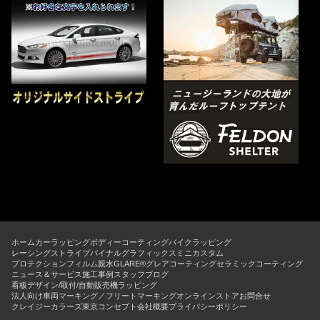
ホーム
カーラッピング
ボディーコーティング
バイクラッピング
レーシングストライプ
バイナルグラフィックス
ミニカスタム
プロテクションフィルム
親水GLARE®グレアコーティング
セラミックコーティング
ニュース＆サービス
施工事例
スタッフブログ
看板デザイン/取付/自動販売機ラッピング
法人向け車両マーキング／フリートマーキング
オンラインストア
お問合せ
クレイジーカラーズ東京コンセプト
会社概要
プライバシーポリシー