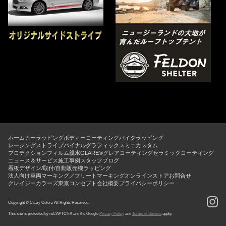
ホーム
カーラッピング
ボディーコーティング
バイクラッピング
レーシングストライプ
バイナルグラフィックス
ミニカスタム
プロテクションフィルム
親水GLARE®グレアコーティング
セラミックコーティング
ニュース＆サービス
施工事例
スタッフブログ
看板デザイン/取付/自動販売機ラッピング
法人向け車両マーキング／フリートマーキング
オンラインストア
お問合せ
クレイジーカラーズ東京コンセプト
会社概要
プライバシーポリシー
Copyright © Crazy Colorz All Rights Reserved.
This site is protected by reCAPTCHA and the Google
Privacy Policy
and
Terms of Service
apply.