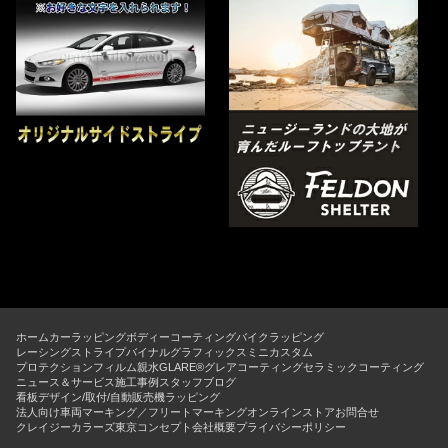
ホーム
カーラッピング
ボディーコーティング
バイクラッピング
レーシングストライプ
バイナルグラフィックス
ミニカスタム
プロテクションフィルム
親水GLARE®グレアコーティング
セラミックコーティング
ニュース＆サービス
施工事例
スタッフブログ
看板デザイン/取付/自動販売機ラッピング
法人向け車両マーキング／フリートマーキング
オンラインストア
お問合せ
クレイジーカラーズ東京コンセプト
会社概要
プライバシーポリシー