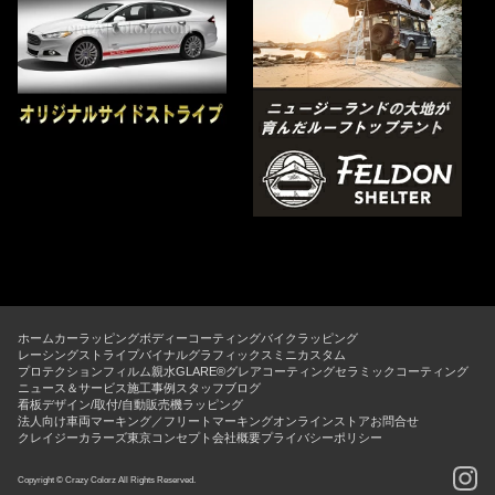
ホーム
カーラッピング
ボディーコーティング
バイクラッピング
レーシングストライプ
バイナルグラフィックス
ミニカスタム
プロテクションフィルム
親水GLARE®グレアコーティング
セラミックコーティング
ニュース＆サービス
施工事例
スタッフブログ
看板デザイン/取付/自動販売機ラッピング
法人向け車両マーキング／フリートマーキング
オンラインストア
お問合せ
クレイジーカラーズ東京コンセプト
会社概要
プライバシーポリシー
Copyright © Crazy Colorz All Rights Reserved.