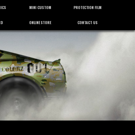
HICS
MINI CUSTOM
PROTECTION FILM
RD
ONLINE STORE
CONTACT US
ィックス
ミニカスタム
プロテクション フィルム
通信販売
お問合せ