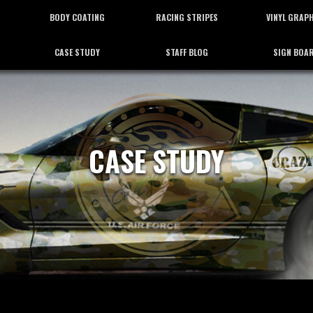
BODY COATING
RACING STRIPES
VINYL GRAP
CASE STUDY
STAFF BLOG
SIGN BOA
ボディーコーティング
レーシングストライプ
バイナルグラフ
施工事例
スタッフブログ
看板施工
CASE STUDY