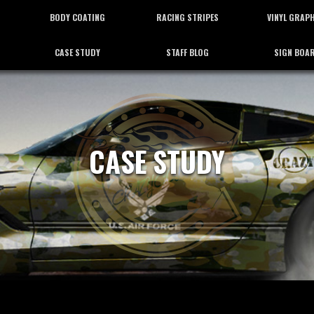
BODY COATING
RACING STRIPES
VINYL GRAP
CASE STUDY
STAFF BLOG
SIGN BOA
ボディーコーティング
レーシングストライプ
バイナルグラフ
施工事例
スタッフブログ
看板施工
CASE STUDY