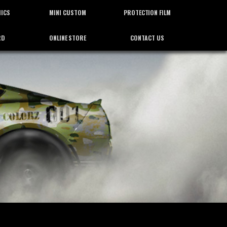
HICS
MINI CUSTOM
PROTECTION FILM
RD
ONLINE STORE
CONTACT US
ィックス
ミニカスタム
プロテクション フィルム
通信販売
お問合せ