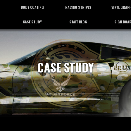
BODY COATING
RACING STRIPES
VINYL GRAP
CASE STUDY
STAFF BLOG
SIGN BOA
ボディーコーティング
レーシングストライプ
バイナルグラフ
施工事例
スタッフブログ
看板施工
CASE STUDY