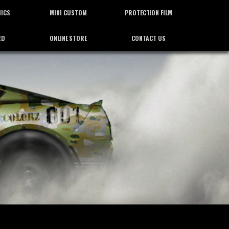
HICS
MINI CUSTOM
PROTECTION FILM
RD
ONLINE STORE
CONTACT US
ィックス
ミニカスタム
プロテクション フィルム
通信販売
お問合せ