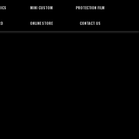
HICS
MINI CUSTOM
PROTECTION FILM
RD
ONLINE STORE
CONTACT US
ィックス
ミニカスタム
プロテクション フィルム
通信販売
お問合せ