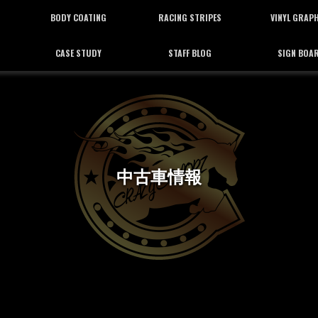
BODY COATING
RACING STRIPES
VINYL GRAP
CASE STUDY
STAFF BLOG
SIGN BOA
ボディーコーティング
レーシングストライプ
バイナルグラフ
施工事例
スタッフブログ
看板施工
中古車情報