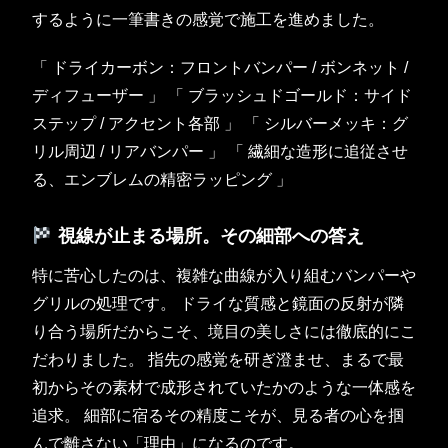
するように一筆書きの感覚で施工を進めました。
「 ドライカーボン：フロントバンパー / ボンネット /
ディフューザー 」 「 ブラッシュドゴールド：サイド
ステップ / アクセント各部 」 「 シルバーメッキ：グ
リル周辺 / リアバンパー 」 「 繊細な造形に追従させ
る、エンブレムの精密ラッピング 」
視線が止まる場所。その細部への答え
特に苦心したのは、複雑な曲線が入り組むバンパーや
グリルの処理です。 ドライな質感と鏡面の反射が隣
り合う場所だからこそ、境目の美しさには徹底的にこ
だわりました。 指先の感覚を研ぎ澄ませ、まるで最
初からその素材で成形されていたかのような一体感を
追求。 細部に宿るその精度こそが、見る者の心を掴
んで離さない「理由」になるのです。