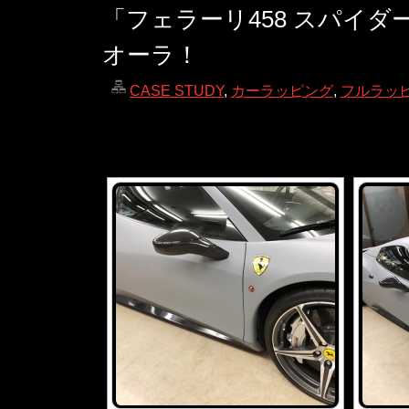
「フェラーリ458 スパイ
オーラ！
CASE STUDY
,
カーラッピング
,
フルラッ