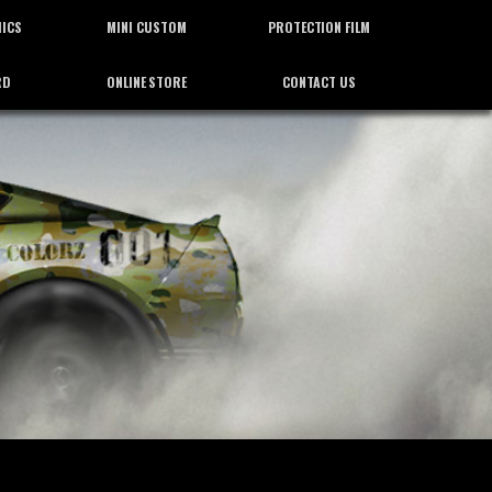
HICS
MINI CUSTOM
PROTECTION FILM
RD
ONLINE STORE
CONTACT US
ィックス
ミニカスタム
プロテクション フィルム
通信販売
お問合せ