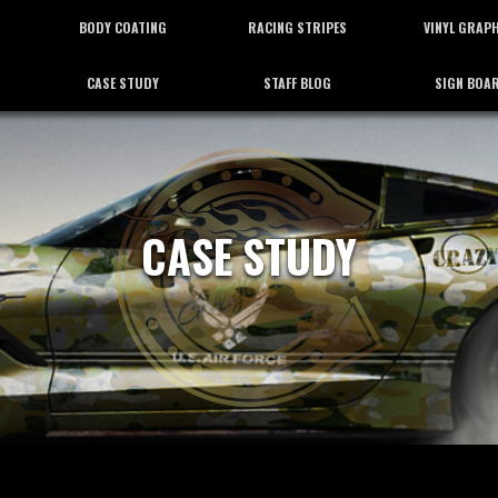
BODY COATING
RACING STRIPES
VINYL GRAP
CASE STUDY
STAFF BLOG
SIGN BOA
ボディーコーティング
レーシングストライプ
バイナルグラフ
施工事例
スタッフブログ
看板施工
CASE STUDY