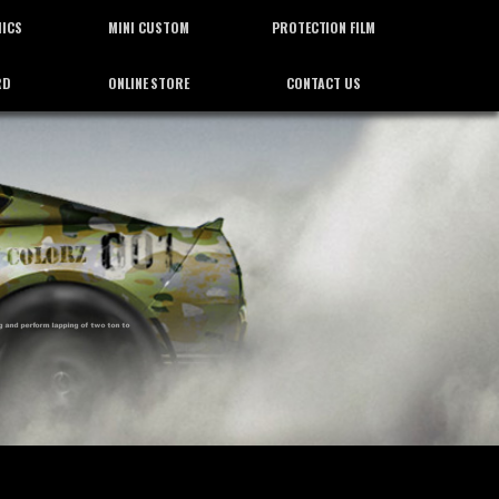
HICS
MINI CUSTOM
PROTECTION FILM
RD
ONLINE STORE
CONTACT US
ィックス
ミニカスタム
プロテクション フィルム
通信販売
お問合せ