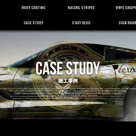
BODY COATING
RACING STRIPES
VINYL GRAP
CASE STUDY
STAFF BLOG
SIGN BOA
ボディーコーティング
レーシングストライプ
バイナルグラフ
施工事例
スタッフブログ
看板施工