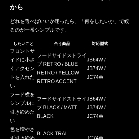
から
どれを選べばいいか迷ったら、「何をしたいか」で絞
るのが一番シンプルです。
したいこと
合う商品
対応型式
フロントサ
フードサイドストライ
イドに小さ
JB64W /
プ RETRO / BLUE
くアクセン
JB74W /
RETRO / YELLOW
トを入れた
JC74W
RETRO ACCENT
い
フード横を
フードサイドストライ
JB64W /
シンプルに
プ BLACK / MATT
JB74W /
引き締めた
BLACK
JC74W
い
色を増やさ
BLACK TRAIL
ず引き締め
JC74W