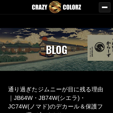
BLOG
通り過ぎたジムニーが目に残る理由
｜JB64W・JB74W(シエラ)・
JC74W(ノマド)のデカール＆保護フ