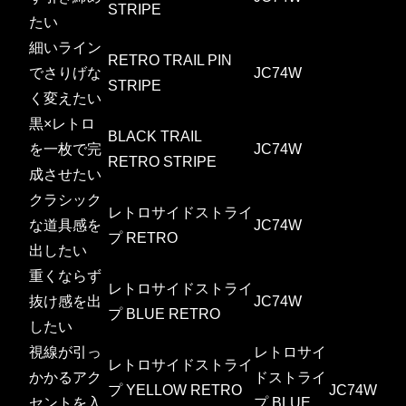
STRIPE
たい
細いライン
RETRO TRAIL PIN
でさりげな
JC74W
STRIPE
く変えたい
黒×レトロ
BLACK TRAIL
を一枚で完
JC74W
RETRO STRIPE
成させたい
クラシック
レトロサイドストライ
な道具感を
JC74W
プ RETRO
出したい
重くならず
レトロサイドストライ
抜け感を出
JC74W
プ BLUE RETRO
したい
視線が引っ
レトロサイ
レトロサイドストライ
かかるアク
ドストライ
プ YELLOW RETRO
JC74W
セントを入
プ BLUE