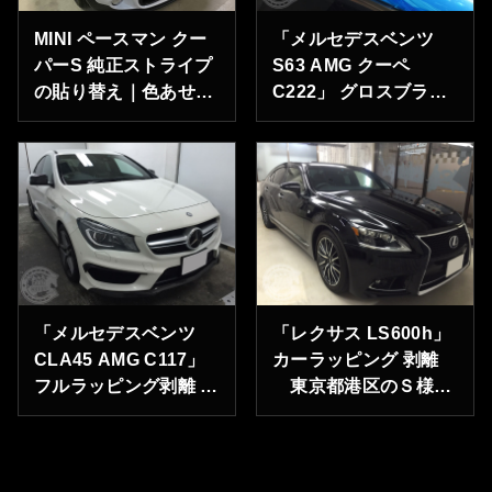
MINI ペースマン クー
「メルセデスベンツ
パーS 純正ストライプ
S63 AMG クーペ
の貼り替え｜色あせた
C222」 グロスブラッ
ストライプをきれいに
ク ルーフラッピング
メルセデスベンツ デ
ィーラー様よりご依頼
承りました。
「メルセデスベンツ
「レクサス LS600h」
CLA45 AMG C117」
カーラッピング 剥離
フルラッピング剥離
東京都港区のＳ様あ
東京都港区のＩ様あり
りがとうございます。
がとうございます。