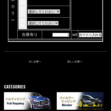
ム
カ
文
ラ
字
ー
書
体
在庫有り
set
古い記事へ
新しい記事へ
CATEGORIES