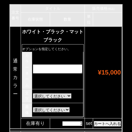
タイトル
販売価格
(税込)
注文
単
番号
在庫状態
数量
位
ホワイト・ブラック・マット
ブラック
オプションを指定してください。
カ
通
ラ
ー
常
¥15,000
ネ
カ
ー
ム
ラ
文
ー
字
書
体
在庫有り
set