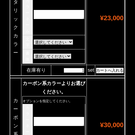
カ
タ
ラ
リ
ー
¥23,000
ッ
ネ
ー
ク
ム
カ
文
ラ
字
ー
書
体
在庫有り
set
カーボン系カラーよりお選び
ください。
カ
オプションを指定してください。
カ
ー
ラ
ボ
ー
¥30,000
ン
ネ
ー
系