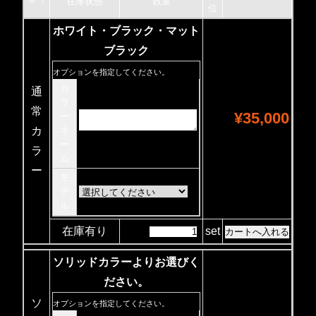
在庫状態
数量
位
ホワイト・ブラック・マット
ブラック
オプションを指定してください。
カ
通
ラ
常
¥35,000
ー
カ
ネ
ー
ラ
ム
ー
モ
デ
ル
在庫有り
set
ソリッドカラーよりお選びく
ださい。
ソ
オプションを指定してください。