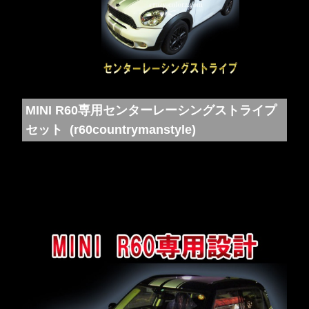
MINI R60専用センターレーシングストライプ
セット (r60countrymanstyle)