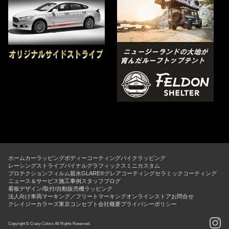
ホーム
カーラッピング
ボディーコーティング
バイクラッピング
レーシングストライプ
バイナルグラフィックス
ミニカスタム
プロテクションフィルム
親水GLARE®グレアコーティング
セラミックコーティング
ニュース＆サービス
施工事例
スタッフブログ
看板デザイン/取付/自動販売機ラッピング
法人向け車両マーキング／フリートマーキング
オンラインストア
お問合せ
クレイジーカラーズ東京コンセプト
会社概要
プライバシーポリシー
Copyright © Crazy Colorz All Rights Reserved.