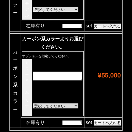
モ
ラ
デ
ー
ル
在庫有り
set
カーボン系カラーよりお選び
ください。
カ
オプションを指定してください。
ー
カ
ボ
ラ
¥55,000
ー
ン
ネ
系
ー
ム
カ
モ
ラ
デ
ー
ル
在庫有り
set