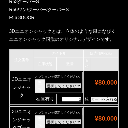
R53クーパーS
R56ワン/クーパー/クーパーS
F56 3DOOR
3Dユニオンジャックとは、立体のような風になびく
ユニオンジャック国旗のオリジナルデザインです。
タイトル
販売価格
(税込)
注文番号
単
在庫状態
数量
位
オプションを指定してください。
3Dユニオ
¥80,000
型
ンジャッ
式
ク
在庫有り
枚
3Dユニオ
オプションを指定してください。
¥80,000
型
ンジャッ
式
クブラッ