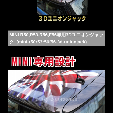
MINI R50,R53,R56,F56専用3Dユニオンジャッ
ク (mini-r50r53r56f56-3d-unionjack)