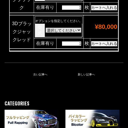
在庫有り
枚
ク
オプションを指定してください。
3Dブラッ
¥80,000
型
クジャッ
式
クレッド
在庫有り
枚
古い記事へ
新しい記事へ
CATEGORIES