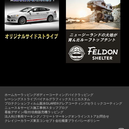
ホーム
カーラッピング
ボディーコーティング
バイクラッピング
レーシングストライプ
バイナルグラフィックス
ミニカスタム
プロテクションフィルム
親水GLARE®グレアコーティング
セラミックコーティング
ニュース＆サービス
施工事例
スタッフブログ
看板デザイン/取付/自動販売機ラッピング
法人向け車両マーキング／フリートマーキング
オンラインストア
お問合せ
クレイジーカラーズ東京コンセプト
会社概要
プライバシーポリシー