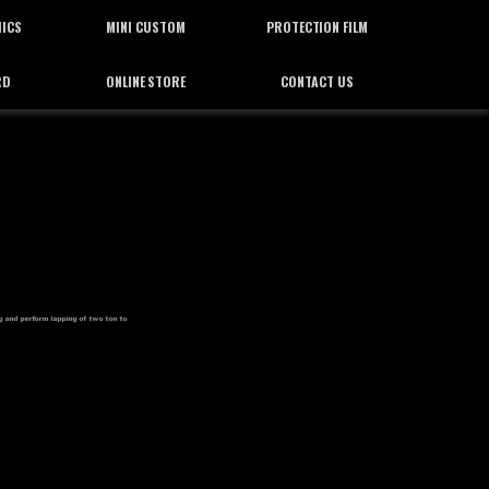
HICS
MINI CUSTOM
PROTECTION FILM
RD
ONLINE STORE
CONTACT US
ィックス
ミニカスタム
プロテクション フィルム
通信販売
お問合せ