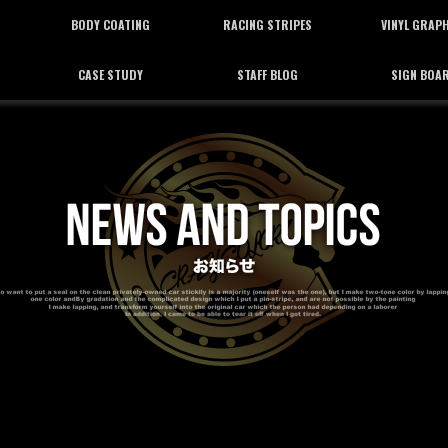
BODY COATING
RACING STRIPES
VINYL GRAP
CASE STUDY
STAFF BLOG
SIGN BOA
ボディーコーティング
レーシングストライプ
バイナルグラフ
施工事例
スタッフブログ
看板施工