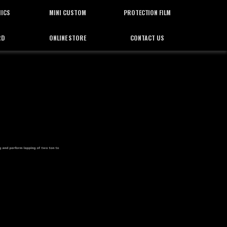
HICS
MINI CUSTOM
PROTECTION FILM
RD
ONLINE STORE
CONTACT US
ィックス
ミニカスタム
プロテクション フィルム
通信販売
お問合せ