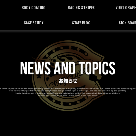
BODY COATING
RACING STRIPES
VINYL GRAP
CASE STUDY
STAFF BLOG
SIGN BOA
ボディーコーティング
レーシングストライプ
バイナルグラフ
施工事例
スタッフブログ
看板施工