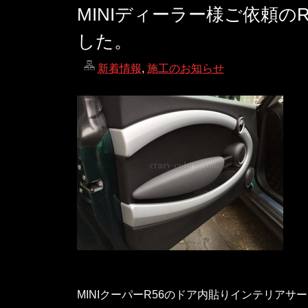
MINIディーラー様ご依頼
した。
新着情報
,
施工のお知らせ
MINIクーパーR56のドア内貼りインテリア