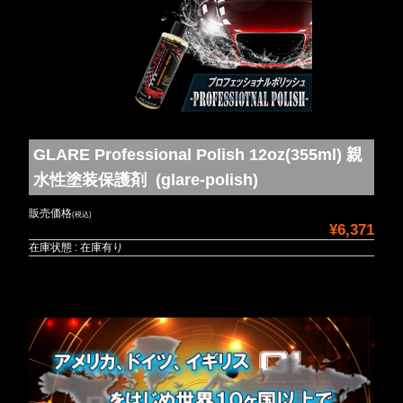
GLARE Professional Polish 12oz(355ml) 親
水性塗装保護剤 (glare-polish)
販売価格
(税込)
¥6,371
在庫状態 : 在庫有り