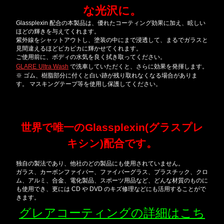
な光沢に。
Glassplexin 配合の本製品は、優れたコーティング効果に加え、眩しい
ほどの輝きを与えてくれます。
紫外線をシャットアウトし、塗装の中にまで浸透して、まるでガラスと
見間違えるほどピカピカに輝かせてくれます。
ご使用前に、ボディの水気を良く拭き取ってください。
GLARE
Ultra Wash
で洗車していただくと、さらに効果を発揮します。
※ ゴム、樹脂部分に付くと白い跡が残り取れなくなる場合がありま
す。 マスキングテープ等を使用し保護してください。
世界で唯一のGlassplexin(グラスプレ
キシン)配合です。
独自の製法であり、他社のどの製品にも使用されていません。
ガラス、カーボンファイバー、ファイバーグラス、プラスチック、クロ
ム、アルミ、合金、電化製品、スポーツ用品など、どんな材質のものに
も使用でき、更には CD や DVD のキズ修理などにも活用することがで
きます。
グレアコーティングの詳細はこち