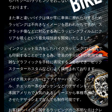
らバイクへのラッピングをおこない、ご好評をいただい
ております。
また車と違いバイクは体が常に車体に擦れたりするため
ラッピングは不向きなイメージを思われがちですが、ス
クラッチ傷などに対応する為にラッピングフィルムにク
リアを噴くという最先端技術を開発いたしました。
インクジェット出力をしたバイクラッピングでは写真で
も印刷することができる為、塗装の半分以下の費用で複
雑なグラフィックを手軽に表現することができ、ビック
スクーターカスタムなどによく採用されております。
バイク用ステッカーはファイヤーパターン、トライバ
ル、チェッカー系やゼッケンなどのデザインを、そして
本国アメリカで人気のあるシリーズから車種専用に適合
させたデザインまでなんでも制作可能です。
お客様のバイクに関するラッピングのご不明な点はクレ