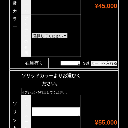
常
¥45,000
ー
カ
ム
ア
ラ
ン
ー
テ
ナ
の
有
無
在庫有り
set
ソリッドカラーよりお選びく
ださい。
オプションを指定してください。
カ
ソ
ラ
ー
リ
ネ
ッ
¥55,000
ー
ド
ム