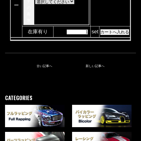
ナ
ー
の
有
無
在庫有り
set
古い記事へ
新しい記事へ
CATEGORIES