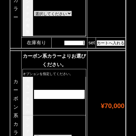
カ
ン
テ
ラ
ナ
ー
の
有
無
在庫有り
set
カーボン系カラーよりお選び
ください。
オプションを指定してください。
カ
カ
ラ
ー
ー
ボ
ネ
¥70,000
ー
ン
ム
系
ア
カ
ン
テ
ラ