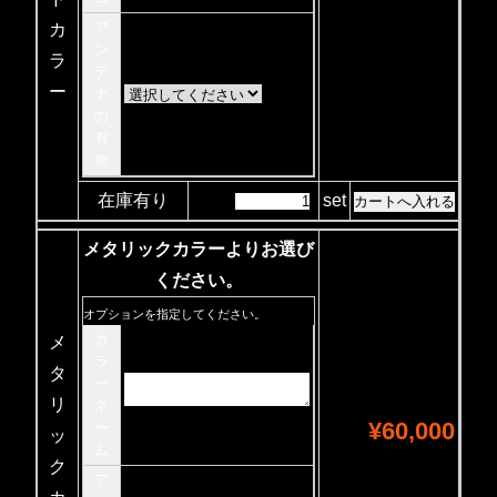
ア
カ
ン
ラ
テ
ー
ナ
の
有
無
在庫有り
set
メタリックカラーよりお選び
ください。
オプションを指定してください。
カ
メ
ラ
タ
ー
リ
ネ
¥60,000
ー
ッ
ム
ク
ア