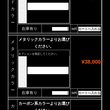
ラ
ド
ー
カ
ネ
ー
ラ
ム
ー
在庫有り
set
メタリックカラーよりお選び
メ
ください。
タ
オプションを指定してください。
リ
カ
¥38,000
ッ
ラ
ク
ー
ネ
カ
ー
ラ
ム
ー
在庫有り
set
カーボン系カラーよりお選び
カ