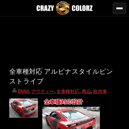
全車種対応 アルピナスタイルピン
ストライプ
BMW
,
アウディー
,
全車種対応
,
商品
,
欧州車