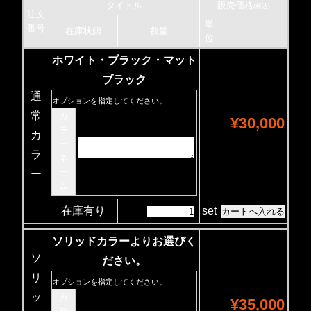
タイトル
販売価格
(税込)
注文
単
番号
在庫状態
数量
位
ホワイト・ブラック・マット
ブラック
通
オプションを指定してください。
常
カ
¥30,000
ラ
カ
ー
ラ
ネ
ー
ー
ム
在庫有り
set
ソリッドカラーよりお選びく
ソ
ださい。
リ
オプションを指定してください。
ッ
カ
¥35,000