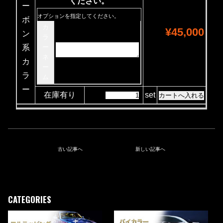
ください。
ー
オプションを指定してください。
ボ
カ
¥45,000
ン
ラ
系
ー
ネ
カ
ー
ラ
ム
ー
在庫有り
set
古い記事へ
新しい記事へ
CATEGORIES