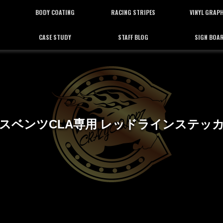
BODY COATING
RACING STRIPES
VINYL GRAP
CASE STUDY
STAFF BLOG
SIGN BOA
ボディーコーティング
レーシングストライプ
バイナルグラフ
施工事例
スタッフブログ
看板施工
スベンツCLA専用 レッドラインステッ