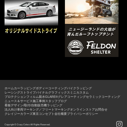
ホーム
カーラッピング
ボディーコーティング
バイクラッピング
レーシングストライプ
バイナルグラフィックス
ミニカスタム
プロテクションフィルム
親水GLARE®グレアコーティング
セラミックコーティング
ニュース＆サービス
施工事例
スタッフブログ
看板デザイン/取付/自動販売機ラッピング
法人向け車両マーキング／フリートマーキング
オンラインストア
お問合せ
クレイジーカラーズ東京コンセプト
会社概要
プライバシーポリシー
Copyright © Crazy Colorz All Rights Reserved.