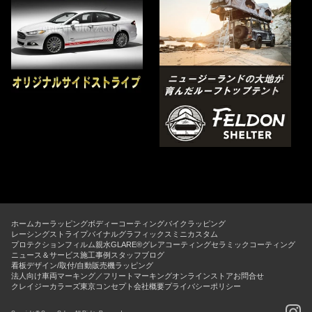
ホーム
カーラッピング
ボディーコーティング
バイクラッピング
レーシングストライプ
バイナルグラフィックス
ミニカスタム
プロテクションフィルム
親水GLARE®グレアコーティング
セラミックコーティング
ニュース＆サービス
施工事例
スタッフブログ
看板デザイン/取付/自動販売機ラッピング
法人向け車両マーキング／フリートマーキング
オンラインストア
お問合せ
クレイジーカラーズ東京コンセプト
会社概要
プライバシーポリシー