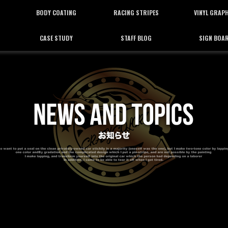
BODY COATING
RACING STRIPES
VINYL GRAP
CASE STUDY
STAFF BLOG
SIGN BOA
ボディーコーティング
レーシングストライプ
バイナルグラフ
施工事例
スタッフブログ
看板施工