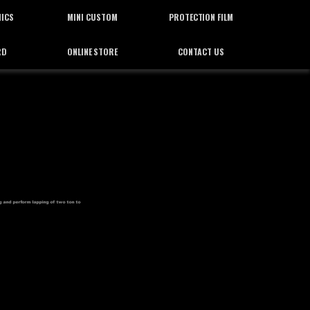
HICS
MINI CUSTOM
PROTECTION FILM
RD
ONLINE STORE
CONTACT US
ィックス
ミニカスタム
プロテクション フィルム
通信販売
お問合せ