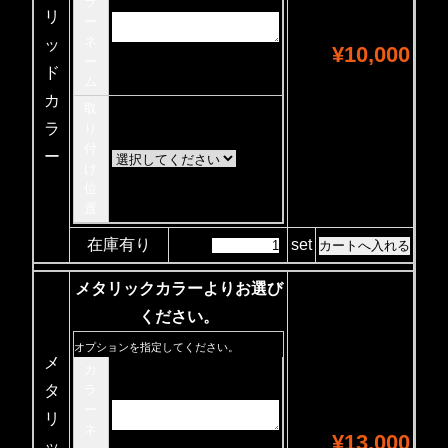
ラ
リ
ー
ネ
ッ
¥10,000
ー
ド
ム
カ
取
ラ
り
付
ー
け
位
置
在庫有り
set
メタリックカラーよりお選び
ください。
オプションを指定してください。
メ
カ
タ
ラ
ー
リ
ネ
¥13,000
ッ