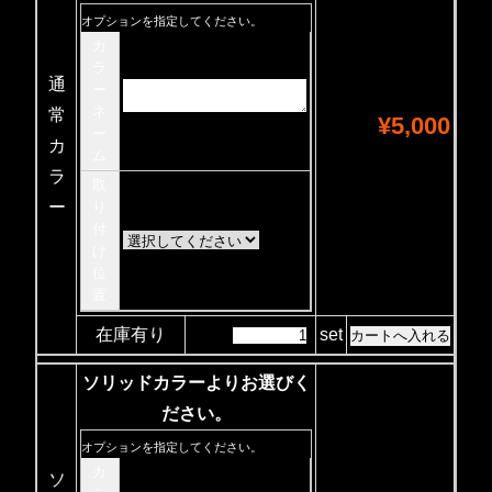
オプションを指定してください。
カ
ラ
通
ー
ネ
常
¥5,000
ー
カ
ム
ラ
取
ー
り
付
け
位
置
在庫有り
set
ソリッドカラーよりお選びく
ださい。
オプションを指定してください。
カ
ソ