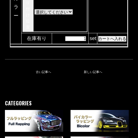
り
ラ
付
け
ー
位
置
在庫有り
set
古い記事へ
新しい記事へ
CATEGORIES