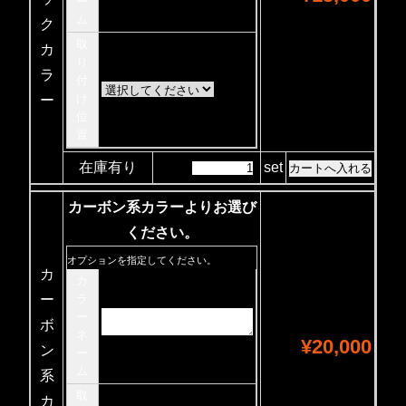
ー
ム
ク
取
カ
り
ラ
付
け
ー
位
置
在庫有り
set
カーボン系カラーよりお選び
ください。
オプションを指定してください。
カ
カ
ー
ラ
ー
ボ
ネ
¥20,000
ン
ー
ム
系
取
カ