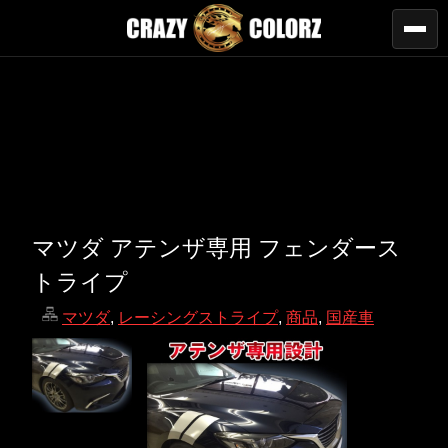
マツダ アテンザ専用 フェンダース
トライプ
マツダ
,
レーシングストライプ
,
商品
,
国産車