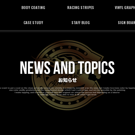
BODY COATING
RACING STRIPES
VINYL GRAP
CASE STUDY
STAFF BLOG
SIGN BOA
ボディーコーティング
レーシングストライプ
バイナルグラフ
施工事例
スタッフブログ
看板施工