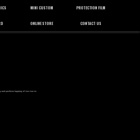
HICS
MINI CUSTOM
PROTECTION FILM
RD
ONLINE STORE
CONTACT US
ィックス
ミニカスタム
プロテクション フィルム
通信販売
お問合せ