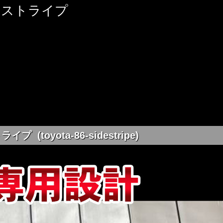
ーストライプ
toyota-86-sidestripe)