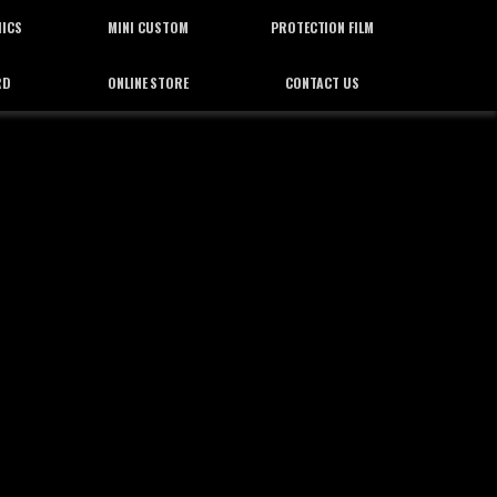
HICS
MINI CUSTOM
PROTECTION FILM
RD
ONLINE STORE
CONTACT US
ィックス
ミニカスタム
プロテクション フィルム
通信販売
お問合せ