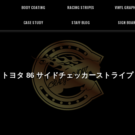
BODY COATING
RACING STRIPES
VINYL GRAP
CASE STUDY
STAFF BLOG
SIGN BOA
ボディーコーティング
レーシングストライプ
バイナルグラフ
施工事例
スタッフブログ
看板施工
トヨタ 86 サイドチェッカーストライプ