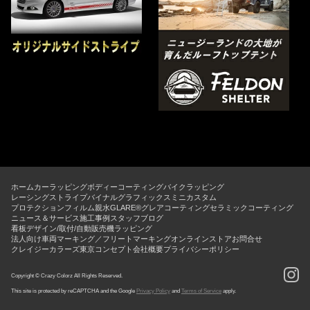
ホーム
カーラッピング
ボディーコーティング
バイクラッピング
レーシングストライプ
バイナルグラフィックス
ミニカスタム
プロテクションフィルム
親水GLARE®グレアコーティング
セラミックコーティング
ニュース＆サービス
施工事例
スタッフブログ
看板デザイン/取付/自動販売機ラッピング
法人向け車両マーキング／フリートマーキング
オンラインストア
お問合せ
クレイジーカラーズ東京コンセプト
会社概要
プライバシーポリシー
Copyright © Crazy Colorz All Rights Reserved.
This site is protected by reCAPTCHA and the Google
Privacy Policy
and
Terms of Service
apply.