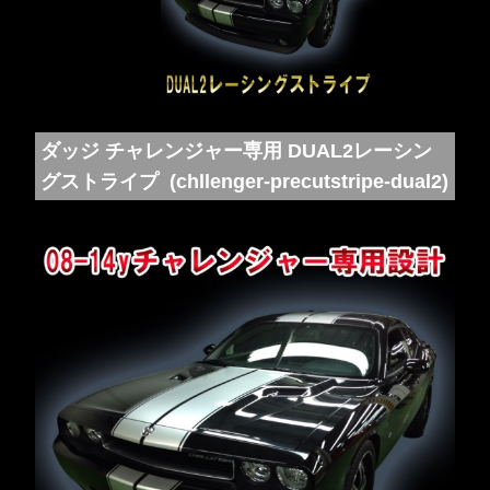
ダッジ チャレンジャー専用 DUAL2レーシン
グストライプ (chllenger-precutstripe-dual2)