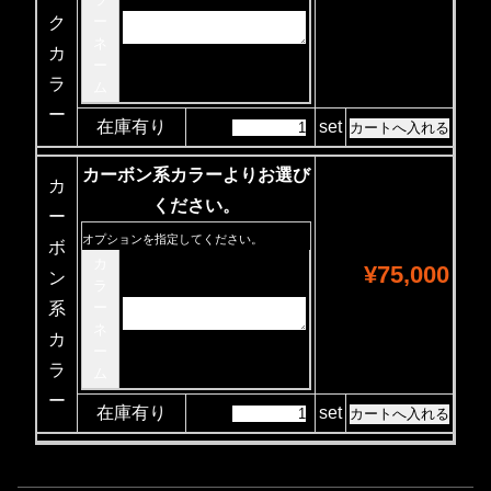
ク
ー
ネ
カ
ー
ラ
ム
ー
在庫有り
set
カーボン系カラーよりお選び
カ
ください。
ー
オプションを指定してください。
ボ
カ
¥75,000
ン
ラ
系
ー
ネ
カ
ー
ラ
ム
ー
在庫有り
set