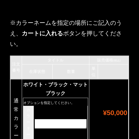
※カラーネームを指定の場所にご記入のう
え、
カートに入れる
ボタンを押してくださ
い。
タイトル
販売価格
(税込)
注文
単
番号
在庫状態
数量
位
ホワイト・ブラック・マット
ブラック
通
オプションを指定してください。
常
カ
¥50,000
ラ
カ
ー
ラ
ネ
ー
ー