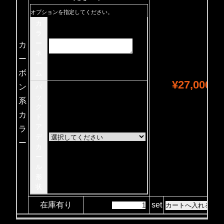
オプションを指定してください。
カ
ラ
ー
カ
ネ
ー
ー
ボ
ム
¥27,000
ン
バ
ッ
系
ク
カ
ド
ア
ラ
デ
ー
カ
ー
ル
形
状
在庫有り
set