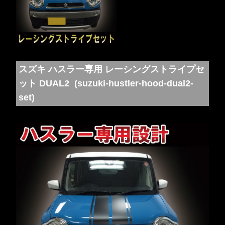
スズキ ハスラー専用 レーシングストライプセ
ット DUAL2 (suzuki-hustler-hood-dual2-
set)