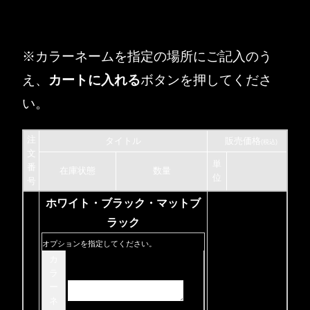
※カラーネームを指定の場所にご記入のう
え、
カートに入れる
ボタンを押してくださ
い。
注
タイトル
販売価格
(税込)
文
単
番
在庫状態
数量
位
号
ホワイト・ブラック・マットブ
ラック
オプションを指定してください。
カ
ラ
ー
ネ