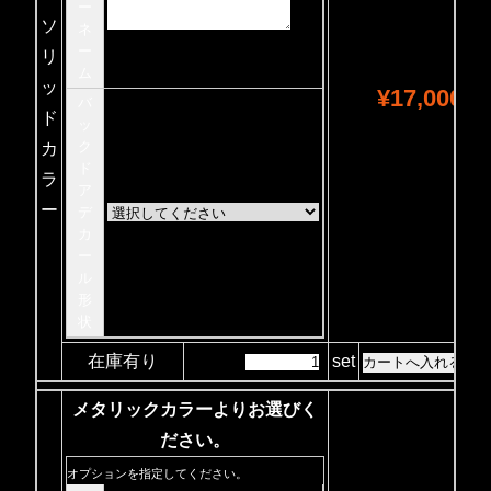
ー
ソ
ネ
ー
リ
ム
ッ
¥17,000
バ
ド
ッ
ク
カ
ド
ラ
ア
ー
デ
カ
ー
ル
形
状
在庫有り
set
メタリックカラーよりお選びく
ださい。
オプションを指定してください。