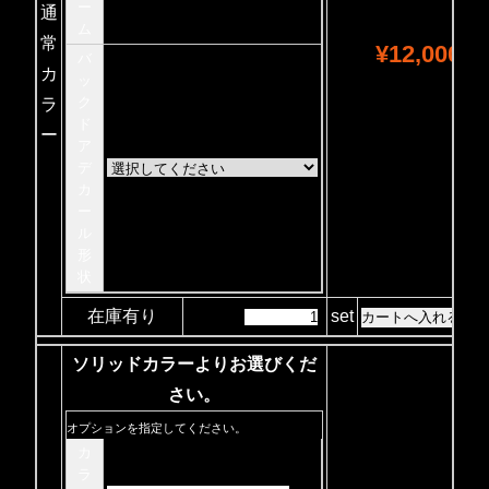
ー
通
ム
常
¥12,000
バ
カ
ッ
ク
ラ
ド
ー
ア
デ
カ
ー
ル
形
状
在庫有り
set
ソリッドカラーよりお選びくだ
さい。
オプションを指定してください。
カ
ラ