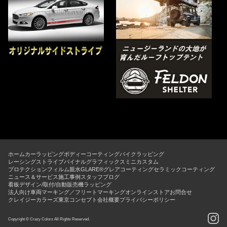
ホーム
カーラッピング
ボディーコーティング
バイクラッピング
レーシングストライプ
バイナルグラフィックス
ミニカスタム
プロテクションフィルム
親水GLARE®グレアコーティング
セラミックコーティング
ニュース＆サービス
施工事例
スタッフブログ
看板デザイン/取付/自動販売機ラッピング
法人向け車両マーキング／フリートマーキング
オンラインストア
お問合せ
クレイジーカラーズ東京コンセプト
会社概要
プライバシーポリシー
Copyright © Crazy Colorz All Rights Reserved.