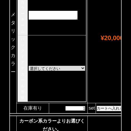
カ
ラ
ー
メ
ネ
タ
ー
リ
ム
¥20,000
ッ
バ
ッ
ク
ク
カ
ド
ア
ラ
デ
ー
カ
ー
ル
形
状
在庫有り
set
カーボン系カラーよりお選びく
ださい。