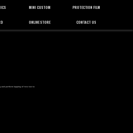
HICS
MINI CUSTOM
PROTECTION FILM
RD
ONLINE STORE
CONTACT US
ィックス
ミニカスタム
プロテクション フィルム
通信販売
お問合せ