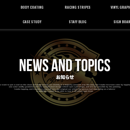
BODY COATING
RACING STRIPES
VINYL GRAP
CASE STUDY
STAFF BLOG
SIGN BOA
ボディーコーティング
レーシングストライプ
バイナルグラフ
施工事例
スタッフブログ
看板施工